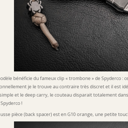
odèle bénéficie du fameux clip « trombone » de Spyderco : ce 
onnellement je le trouve au contraire très discret et il est 
 simple et le deep carry, le couteau disparait totalement dans
 Spyderco !
ausse pièce (back spacer) est en G10 orange, une petite tou