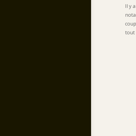
Il y
nota
coup
tout 