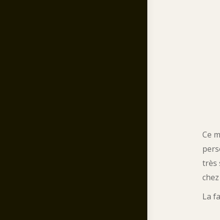
Ce m
pers
très
chez
La f