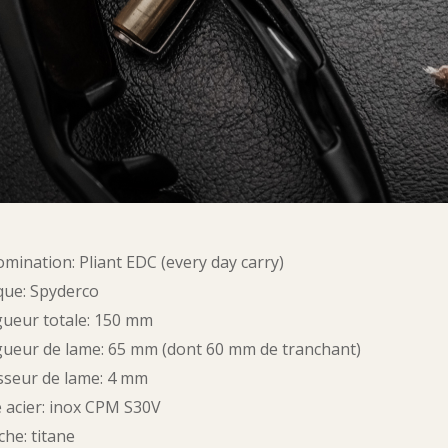
mination: Pliant EDC (every day carry)
ue: Spyderco
ueur totale: 150 mm
ueur de lame: 65 mm (dont 60 mm de tranchant)
sseur de lame: 4 mm
 acier: inox CPM S30V
he: titane