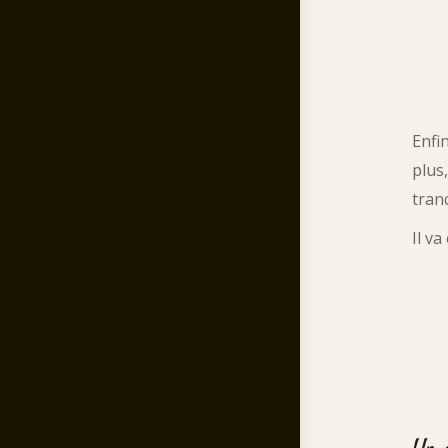
Enfi
plus
tran
Il v