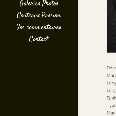
Galeries Photos
Couteaux Passion
Vos commentaires
Contact
Déno
Marq
Long
Long
Epai
Type
Manc