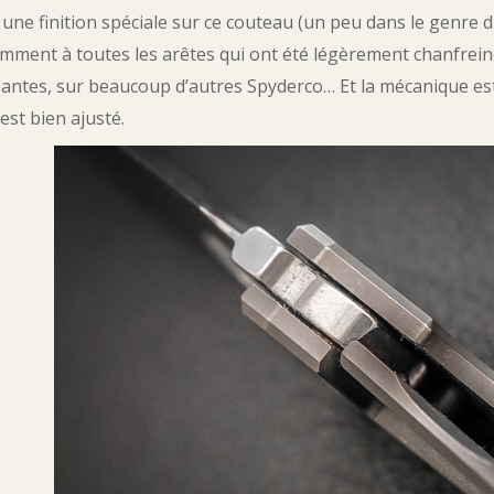
 a une finition spéciale sur ce couteau (un peu dans le genre 
mment à toutes les arêtes qui ont été légèrement chanfreinée
antes, sur beaucoup d’autres Spyderco… Et la mécanique est 
est bien ajusté.