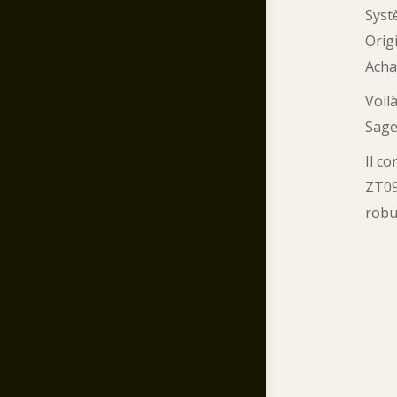
Syst
Orig
Acha
Voil
Sage
Il c
ZT09
robu