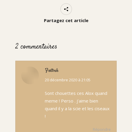
Partagez cet article
2 commentaires
Fr@nk
dit
20 décembre 2020 à 21:05
:
Sont chouettes ces Alox quand
meme ! Perso . j’aime bien
quand il y a la scie et les ciseaux
!
Répondre